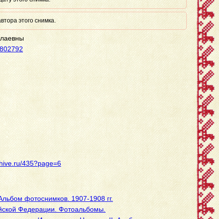
втора этого снимка.
олаевны
.802792
rchive.ru/435?page=6
льбом фотоснимков. 1907-1908 гг.
йской Федерации. Фотоальбомы.