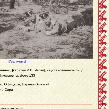
[Увеличить]
енько, [капитан И.И. Чагин], неустановленное лицо.
Николаевны, фото 133
ко, Офицеры, Царевич Алексей
дио-Сари
ату этого снимка.