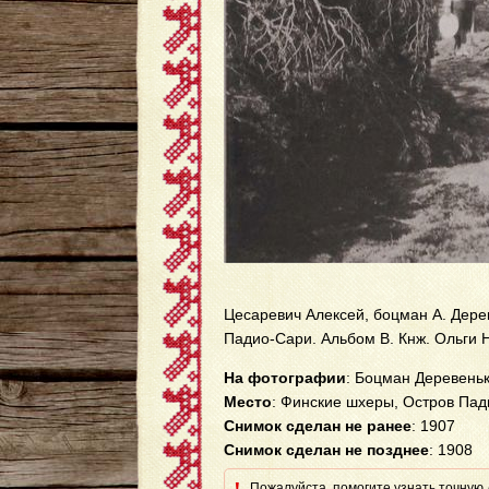
Цесаревич Алексей, боцман А. Дерев
Падио-Сари. Альбом В. Кнж. Ольги 
На фотографии
: Боцман Деревень
Место
: Финские шхеры, Остров Па
Снимок сделан не ранее
: 1907
Снимок сделан не позднее
: 1908
Пожалуйста, помогите узнать точную д