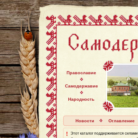
Православие
Самодержавие
Народность
Новости
Оглавление
!
Этот каталог поддерживается силaми