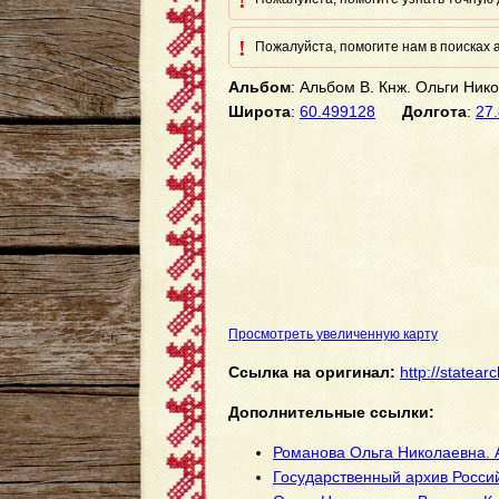
!
!
Пожалуйста, помогите нам в поисках а
Альбом
: Альбом В. Кнж. Ольги Ник
Широта
:
60.499128
Долгота
:
27
Просмотреть увеличенную карту
Ссылка на оригинал:
http://statea
Дополнительные ссылки:
Романова Ольга Николаевна. А
Государственный архив Росси