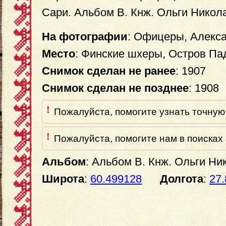
Сари. Альбом В. Кнж. Ольги Никол
На фотографии
: Офицеры, Алекс
Место
: Финские шхеры, Остров Па
Снимок сделан не ранее
: 1907
Снимок сделан не позднее
: 1908
!
Пожалуйста, помогите узнать точную 
!
Пожалуйста, помогите нам в поисках 
Альбом
: Альбом В. Кнж. Ольги Н
Широта
:
60.499128
Долгота
:
27