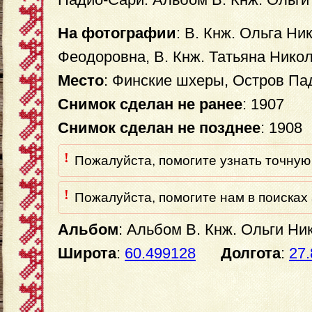
На фотографии
: В. Кнж. Ольга Н
Феодоровна, В. Кнж. Татьяна Нико
Место
: Финские шхеры, Остров Па
Снимок сделан не ранее
: 1907
Снимок сделан не позднее
: 1908
!
Пожалуйста, помогите узнать точную 
!
Пожалуйста, помогите нам в поисках 
Альбом
: Альбом В. Кнж. Ольги Н
Широта
:
60.499128
Долгота
:
27