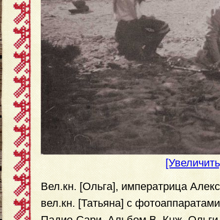
[Увеличить
Вел.кн. [Ольга], императрица Алек
вел.кн. [Татьяна] с фотоаппаратами
Падио-Сари. Альбом В. Кнж. Ольги