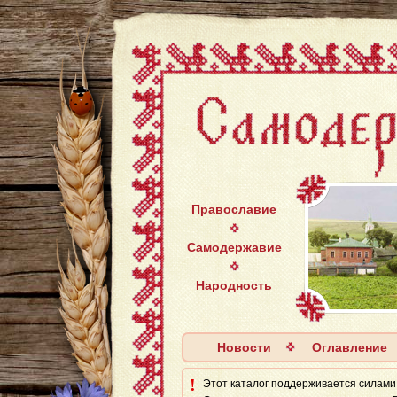
Православие
Самодержавие
Народность
Новости
Оглавление
!
Этот каталог поддерживается силaми