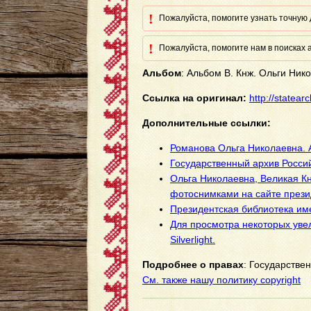
!
Пожалуйста, помогите узнать точную д
!
Пожалуйста, помогите нам в поисках а
Альбом
: Альбом В. Кнж. Ольги Ник
Ссылка на оригинал:
http://statea
Дополнительные ссылки:
Романова Ольга Николаевна. А
Государственный архив Росси
Ольга Николаевна, Великая Кн
фотоснимками на сайте прези
Президентская библиотека им
Для просмотра некоторых уве
Silverlight.
Подробнее о правах
: Государстве
См. также нашу политику copyright