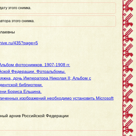
ату этого снимка.
втора этого снимка.
олаевны
rchive.ru/435?page=5
льбом фотоснимков. 1907-1908 гг.
йской Федерации. Фотоальбомы.
яжна, дочь Императора Николая II; Альбом с
дентской библиотеки.
ени Бориса Ельцина.
личенных изображений необходимо установить Microsoft
нный архив Российской Федерации