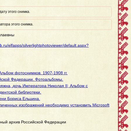
ату этого снимка.
втора этого снимка.
олаевны
ib.ru/elfapps/silverlightphotoviewer/default.aspx?
льбом фотоснимков. 1907-1908 гг.
йской Федерации. Фотоальбомы.
яжна, дочь Императора Николая II; Альбом с
дентской библиотеки.
ени Бориса Ельцина.
личенных изображений необходимо установить Microsoft
нный архив Российской Федерации