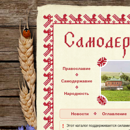
Православие
Самодержавие
Народность
Новости
Оглавление
!
Этот каталог поддерживается силaми