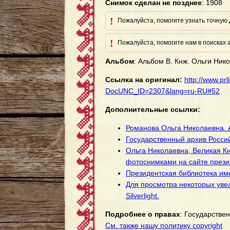
Снимок сделан не позднее
: 1908
!
Пожалуйста, помогите узнать точную д
!
Пожалуйста, помогите нам в поисках а
Альбом
: Альбом В. Кнж. Ольги Ник
Ссылка на оригинал:
http://www.prl
DocUNC_ID=2307&lang=ru-RU#52
Дополнительные ссылки:
Романова Ольга Николаевна. А
Государственный архив Росси
Ольга Николаевна, Великая Кн
фотоснимками на сайте прези
Президентская библиотека им
Для просмотра некоторых уве
Silverlight.
Подробнее о правах
: Государстве
См. также нашу политику copyright