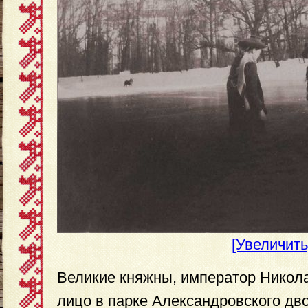
[Увеличить
Великие княжны, император Никола
лицо в парке Александровского дв