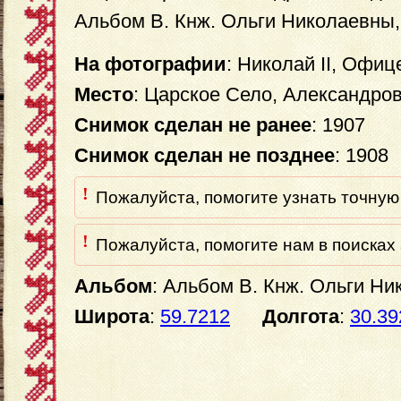
Альбом В. Кнж. Ольги Николаевны,
На фотографии
: Николай II, Офи
Место
: Царское Село, Александро
Снимок сделан не ранее
: 1907
Снимок сделан не позднее
: 1908
!
Пожалуйста, помогите узнать точную 
!
Пожалуйста, помогите нам в поисках 
Альбом
: Альбом В. Кнж. Ольги Н
Широта
:
59.7212
Долгота
:
30.39