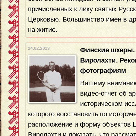
причисленных к лику святых Русс
Церковью. Большинство имен в д
на житие.
24.02.2013
Финские шхеры.
Виролахти. Реко
фотографиям
Вашему вниманию
видео-отчет об ар
историческом исс
которого восстановить по истори
расположение и форму объектов Ц
Виролахти и доказать, что рассм