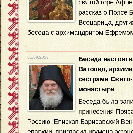
святой горе Афон
рассказ о Поясе 
Всецарица, други
беседа с архимандритом Ефремом
01.09.2013
Беседа настоят
Ватопед, архим
сестрами Свято
монастыря
Беседа была запи
принесения Пояс
Россию. Епископ Борисовский Вен
епархии, пригласил игумена афон