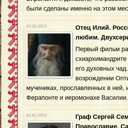
были сделаны именно на этом мес
24.02.2013
Отец Илий. Росс
любим. Двухсе
Первый фильм ра
схиархимандрите 
его духовных чад
возрождении Опт
мучениках, прославленных в ней,
Ферапонте и иеромонахе Василии.
22.02.2013
Граф Сергей Се
Православие, С