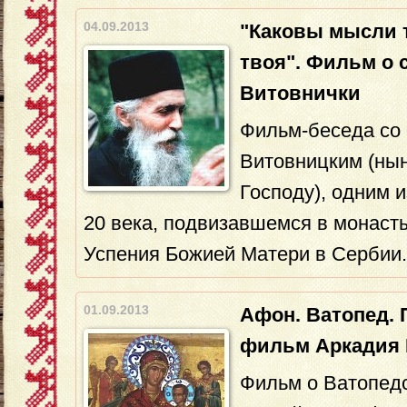
04.09.2013
"Каковы мысли т
твоя". Фильм о 
Витовнички
Фильм-беседа со
Витовницким (ны
Господу), одним 
20 века, подвизавшемся в монаст
Успения Божией Матери в Сербии.
01.09.2013
Афон. Ватопед. 
фильм Аркадия 
Фильм о Ватопед