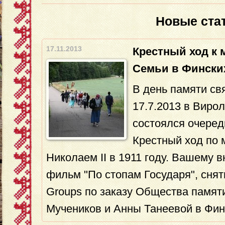
Новые ста
17.11.2013
Крестный ход к 
Семьи в Фински
В день памяти св
17.7.2013 в Виро
состоялся очеред
Крестный ход по 
Николаем II в 1911 году. Вашему 
фильм "По стопам Государя", сня
Groups по заказу Общества памят
Мучеников и Анны Танеевой в Фин