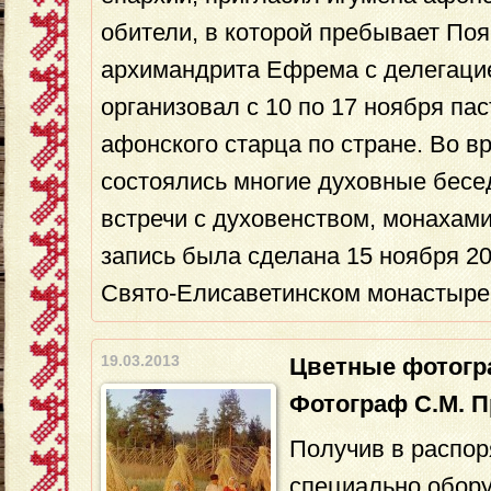
обители, в которой пребывает По
архимандрита Ефрема с делегацие
организовал с 10 по 17 ноября па
афонского старца по стране. Во в
состоялись многие духовные бесе
встречи с духовенством, монахами
запись была сделана 15 ноября 20
Свято-Eлисаветинском монастыре
19.03.2013
Цветные фотогр
Фотограф С.М. П
Получив в распор
специально обор