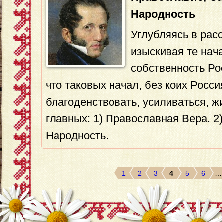
Народность
Углубляясь в рас
изыскивая те нач
собственность Ро
что таковых начал, без коих Росси
благоденствовать, усиливаться, ж
главных: 1) Православная Вера. 2
Народность.
1
2
3
4
5
6
…