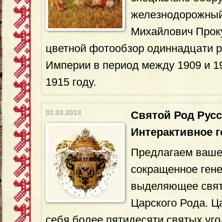
железнодорожный
Михайлович Прок
цветной фотообзор одиннадцати р
Империи в период между 1909 и 19
1915 году.
02.03.2013
Святой Род Русс
Интерактивное г
Предлагаем ваш
сокращенное гене
выделяющее свят
Царского Рода. Ц
себя более пятидесяти святых уг