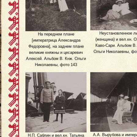
Неустановленное л
На переднем плане
(женщина) и вел.кн. О
[императрица Александра
Каво-Сари. Альбом В.
Федоровна], на заднем плане
Ольги Николаевны, фо
великие княжны и цесаревич
Алексей. Альбом В. Кнж. Ольги
Николаевны, фото 143
А.А. Вырубова и импер
Н.П. Саблин и вел.кн. Татьяна