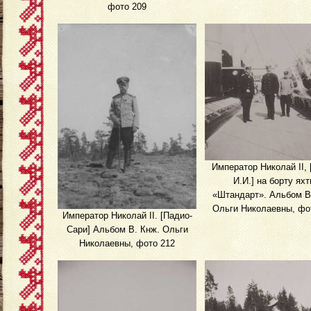
фото 209
Император Николай II, 
И.И.] на борту ях
«Штандарт». Альбом В
Ольги Николаевны, фо
Император Николай II. [Падио-
Сари] Альбом В. Кнж. Ольги
Николаевны, фото 212