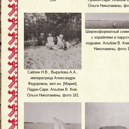
Ольги Николаевны, фо
Широкоформатный сним
с кораблями и парус
лодками. Альбом В. Кнж
Николаевны, фото 
Саблин Н.В., Вырубова А.А.,
императрица Александра
Федоровна, вел.кн. [Мария].
Падио-Сари. Альбом В. Кнж.
Ольги Николаевны, фото 161