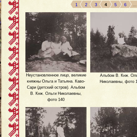
1
2
3
4
5
6
…
Неустановленное лицо, великие
Альбом В. Кнж. Ол
княжны Ольга и Татьяна. Каво-
Николаевны, фото 
Сари (детский остров). Альбом
В. Кнж. Ольги Николаевны,
фото 140