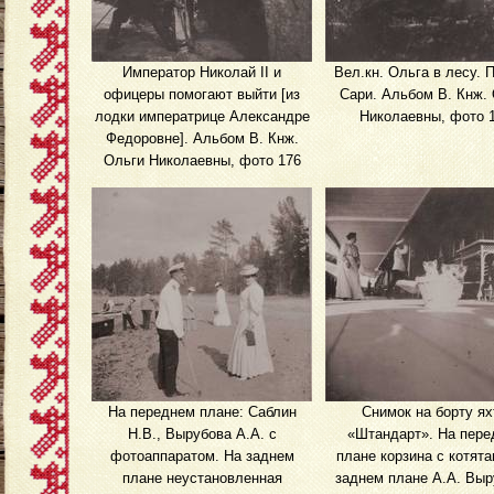
Император Николай II и
Вел.кн. Ольга в лесу. 
офицеры помогают выйти [из
Сари. Альбом В. Кнж.
лодки императрице Александре
Николаевны, фото 
Федоровне]. Альбом В. Кнж.
Ольги Николаевны, фото 176
На переднем плане: Саблин
Снимок на борту я
Н.В., Вырубова А.А. с
«Штандарт». На пере
фотоаппаратом. На заднем
плане корзина с котята
плане неустановленная
заднем плане А.А. Выр