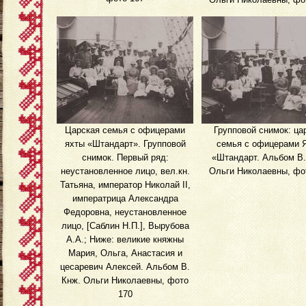
Царская семья с офицерами
Групповой снимок: ца
яхты «Штандарт». Групповой
семья с офицерами 
снимок. Первый ряд:
«Штандарт. Альбом В.
неустановленное лицо, вел.кн.
Ольги Николаевны, фо
Татьяна, император Николай II,
императрица Александра
Федоровна, неустановленное
лицо, [Саблин Н.П.], Вырубова
А.А.; Ниже: великие княжны
Мария, Ольга, Анастасия и
цесаревич Алексей. Альбом В.
Кнж. Ольги Николаевны, фото
170