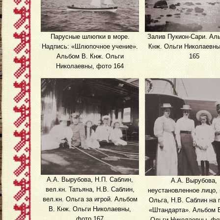
Парусные шлюпки в море.
Залив Пукион-Сари. Ал
Надпись: «Шлюпочное учение».
Кнж. Ольги Николаевны
Альбом В. Кнж. Ольги
165
Николаевны, фото 164
А.А. Вырубова, Н.П. Саблин,
А.А. Вырубова,
вел.кн. Татьяна, Н.В. Саблин,
неустановленное лицо, 
вел.кн. Ольга за игрой. Альбом
Ольга, Н.В. Саблин на 
В. Кнж. Ольги Николаевны,
«Штандарта». Альбом В
фото 167
Ольги Николаевны, фо