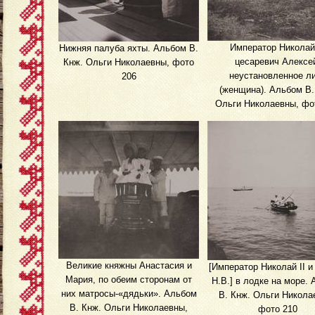
Император Николай 
Нижняя палуба яхты. Альбом В.
цесаревич Алексе
Кнж. Ольги Николаевны, фото
неустановленное л
206
(женщина). Альбом В.
Ольги Николаевны, фо
Великие княжны Анастасия и
[Император Николай II и
Мария, по обеим сторонам от
Н.В.] в лодке на море.
них матросы-«дядьки». Альбом
В. Кнж. Ольги Никола
В. Кнж. Ольги Николаевны,
фото 210