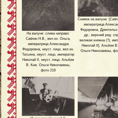
Снимок на валуне: [Сабл
императрица Алекса
Федоровна, Дрентельн 
На валуне: слева направо:
др.; верхний ряд: сп
Саблин Н.В., вел.кн. Ольга,
великая княжна (?), им
императрица Александра
Николай II]. Альбом В
Федоровна, неуст. лицо, вел.кн.
Ольги Николаевны, фо
Татьяна, неуст. лицо, император
Николай II, неуст. лица. Альбом
В. Кнж. Ольги Николаевны,
фото 218