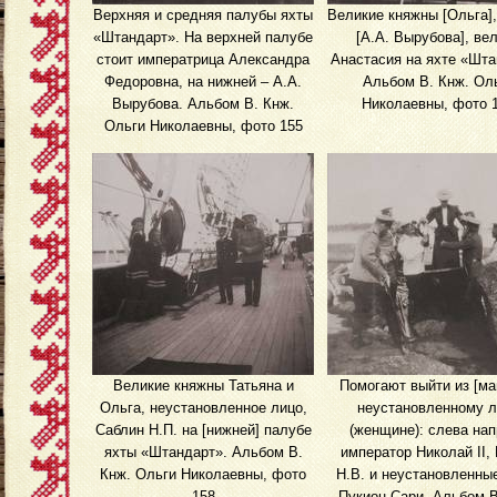
Верхняя и средняя палубы яхты
Великие княжны [Ольга]
«Штандарт». На верхней палубе
[А.А. Вырубова], вел
стоит императрица Александра
Анастасия на яхте «Шта
Федоровна, на нижней – А.А.
Альбом В. Кнж. Ол
Вырубова. Альбом В. Кнж.
Николаевны, фото 
Ольги Николаевны, фото 155
Великие княжны Татьяна и
Помогают выйти из [м
Ольга, неустановленное лицо,
неустановленному л
Саблин Н.П. на [нижней] палубе
(женщине): слева на
яхты «Штандарт». Альбом В.
император Николай II,
Кнж. Ольги Николаевны, фото
Н.В. и неустановленные
158
Пукион-Сари. Альбом В