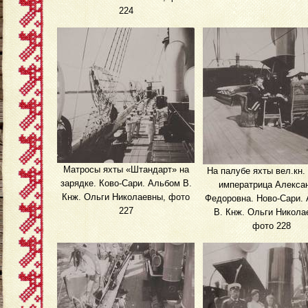
224
Матросы яхты «Штандарт» на
На палубе яхты вел.кн.
зарядке. Ково-Сари. Альбом В.
императрица Алекса
Кнж. Ольги Николаевны, фото
Федоровна. Ново-Сари.
227
В. Кнж. Ольги Никола
фото 228