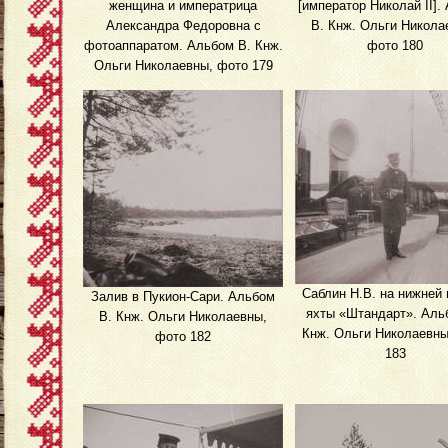
женщина и императрица
[император Николай II].
Александра Федоровна с
В. Кнж. Ольги Никола
фотоаппаратом. Альбом В. Кнж.
фото 180
Ольги Николаевны, фото 179
Саблин Н.В. на нижней
Залив в Пукион-Сари. Альбом
яхты «Штандарт». Аль
В. Кнж. Ольги Николаевны,
Кнж. Ольги Николаевны
фото 182
183