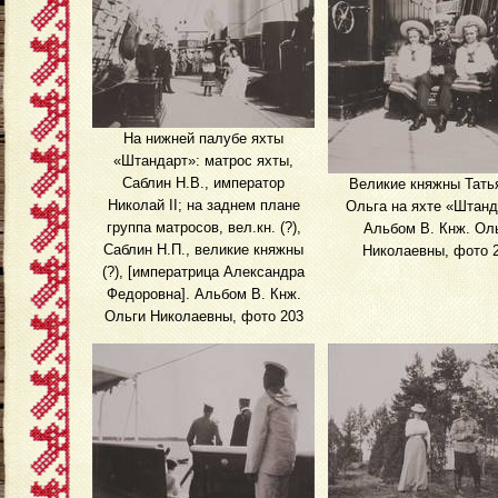
На нижней палубе яхты
«Штандарт»: матрос яхты,
Саблин Н.В., император
Великие княжны Тать
Николай II; на заднем плане
Ольга на яхте «Штанд
группа матросов, вел.кн. (?),
Альбом В. Кнж. Ол
Саблин Н.П., великие княжны
Николаевны, фото 
(?), [императрица Александра
Федоровна]. Альбом В. Кнж.
Ольги Николаевны, фото 203