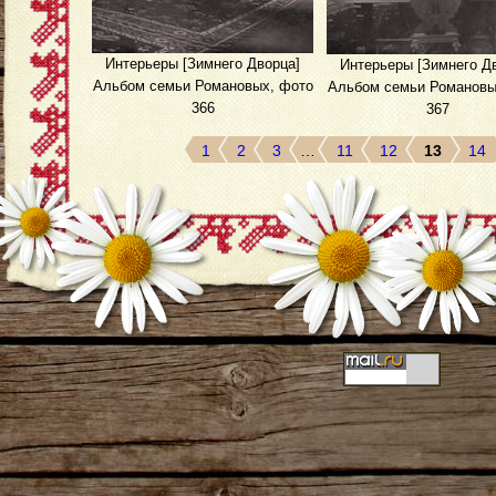
Интерьеры [Зимнего Дворца]
Интерьеры [Зимнего Д
Альбом семьи Романовых, фото
Альбом семьи Романовы
366
367
1
2
3
…
11
12
13
14