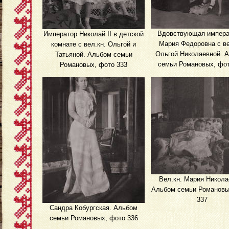
Вдовствующая импера
Император Николай II в детской
Мария Федоровна с ве
комнате с вел.кн. Ольгой и
Ольгой Николаевной. 
Татьяной. Альбом семьи
семьи Романовых, фот
Романовых, фото 333
Вел.кн. Мария Никола
Альбом семьи Романовы
337
Сандра Кобургская. Альбом
семьи Романовых, фото 336