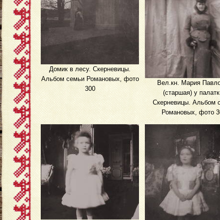
Домик в лесу. Скерневицы.
Альбом семьи Романовых, фото
Вел.кн. Мария Павл
300
(старшая) у палатк
Скерневицы. Альбом 
Романовых, фото 3