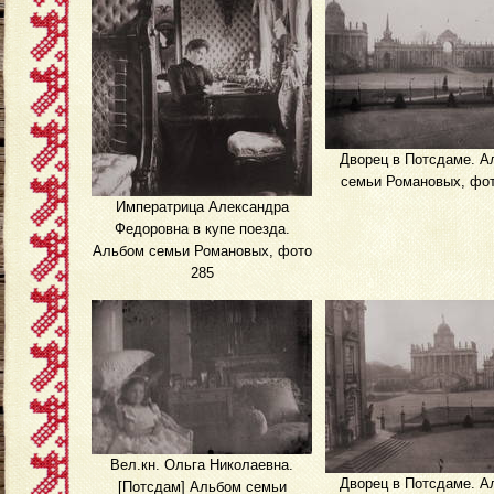
Дворец в Потсдаме. А
семьи Романовых, фот
Императрица Александра
Федоровна в купе поезда.
Альбом семьи Романовых, фото
285
Вел.кн. Ольга Николаевна.
Дворец в Потсдаме. А
[Потсдам] Альбом семьи